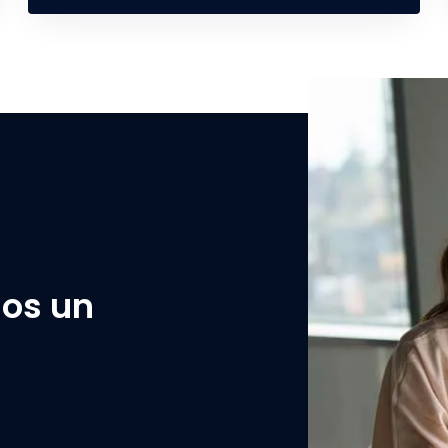
nos un
!