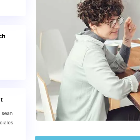
ch
a
t
 sean
ciales