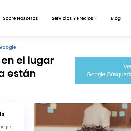
Sobre Nosotros
Servicios Y Precios
Blog
 Google
en el lugar
Ve
a están
Google Búsqueda
ds
oogle