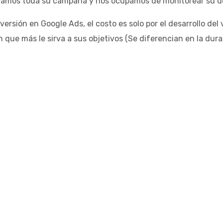
ramos toda su campaña y nos ocupamos de monitorear su des
nversión en Google Ads, el costo es solo por el desarrollo de
n que más le sirva a sus objetivos (Se diferencian en la dura