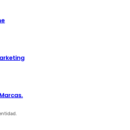
ne
arketing
 Marcas.
entidad.