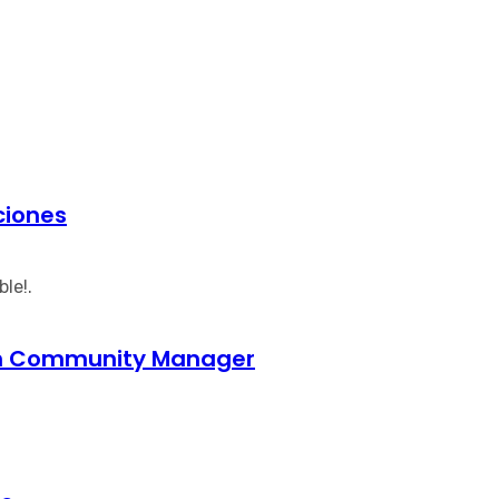
ciones
le!.
um Community Manager