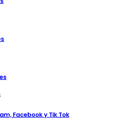
ds
es
les
S
am, Facebook y Tik Tok