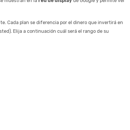
se muestran en la
red de display
de Google y permite ver
nte. Cada plan se diferencia por el dinero que invertirá en
ed). Elija a continuación cuál será el rango de su