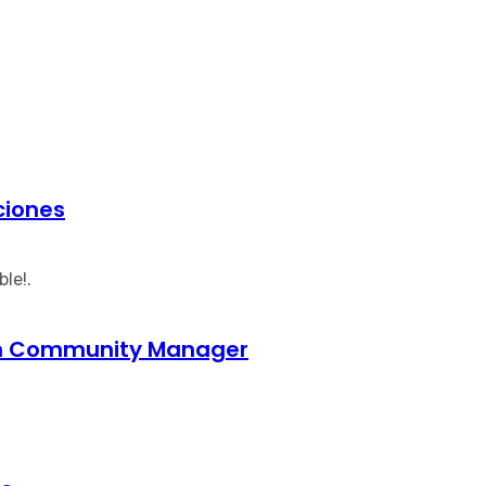
ciones
le!.
um Community Manager