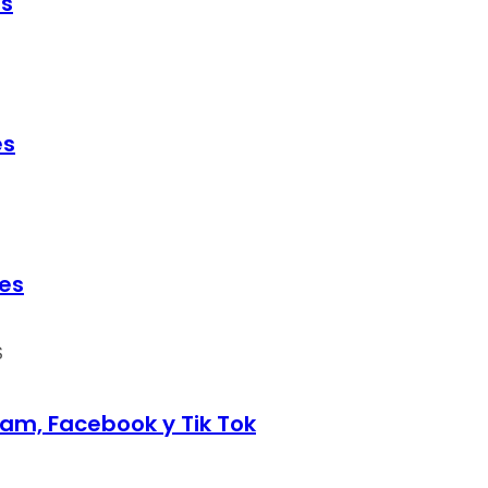
ds
es
les
S
am, Facebook y Tik Tok