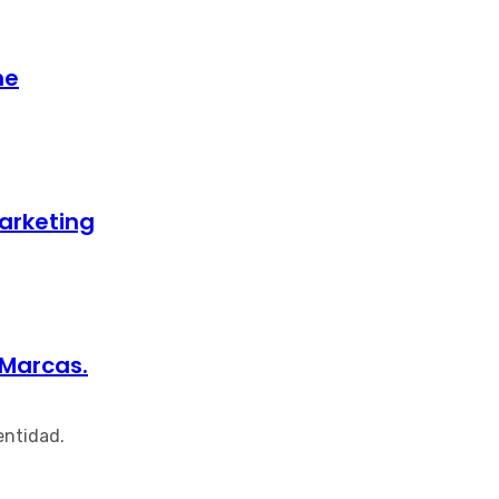
ne
arketing
 Marcas.
entidad.